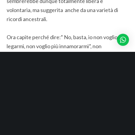
sembrerebbe dunque totalmente libera e
volontaria, ma suggerita anche da una varietà di
ricordi ancestrali.
Ora capite perché dire:“ No, basta, io non voglio più
legarmi, non voglio più innamorarmi”, non
funzionerà? L’unico modo per rendere reale quella
frase potrebbe essere il limitare le uscite dalle mura
domestiche ( in qualsiasi stagione) ma, nell’epoca dei
social media, temo che nemmeno quella potrebbe
essere una soluzione sicura.
amore